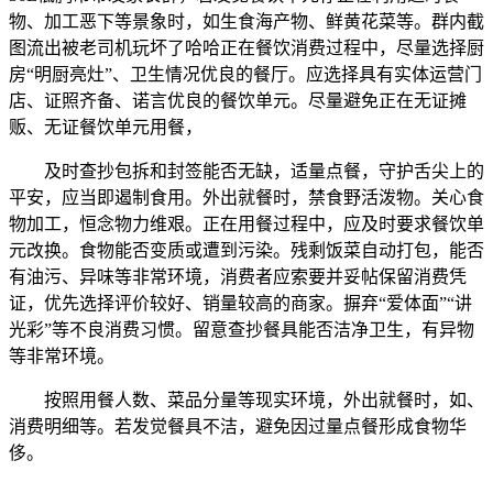
物、加工恶下等景象时，如生食海产物、鲜黄花菜等。群内截
图流出被老司机玩坏了哈哈正在餐饮消费过程中，尽量选择厨
房“明厨亮灶”、卫生情况优良的餐厅。应选择具有实体运营门
店、证照齐备、诺言优良的餐饮单元。尽量避免正在无证摊
贩、无证餐饮单元用餐，
及时查抄包拆和封签能否无缺，适量点餐，守护舌尖上的
平安，应当即遏制食用。外出就餐时，禁食野活泼物。关心食
物加工，恒念物力维艰。正在用餐过程中，应及时要求餐饮单
元改换。食物能否变质或遭到污染。残剩饭菜自动打包，能否
有油污、异味等非常环境，消费者应索要并妥帖保留消费凭
证，优先选择评价较好、销量较高的商家。摒弃“爱体面”“讲
光彩”等不良消费习惯。留意查抄餐具能否洁净卫生，有异物
等非常环境。
按照用餐人数、菜品分量等现实环境，外出就餐时，如、
消费明细等。若发觉餐具不洁，避免因过量点餐形成食物华
侈。