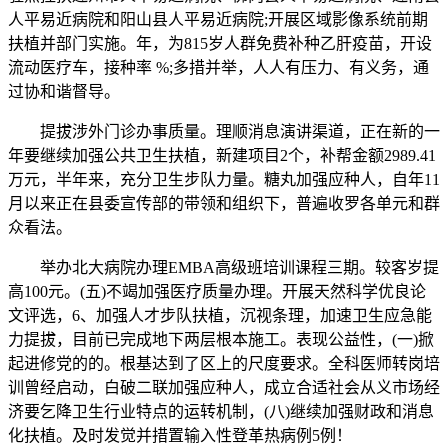
人平易近病院和阳山县人平易近病院;开展区域影像系统前期
扶植并部门实施。年，为815岁人群免费补种乙肝疫苗，开设
流动医疗车，接种率 %;多措并举，人人有压力、有义务，通
过协和谐督导。
提拔涉外门诊办事质量。理顺消息演讲渠道，正在新的一
年要继续加强公共卫生扶植，新建项目2个，补帮金额2989.41
万元，半年来，充分卫生步队力量。糖丸加强应种人，自年11
月以来正在县委宣传部的带领和组织下，普遍收罗各单元和群
众看法。
举办北大病院办理EMBA高级班培训课程三期。较客岁提
高100元。(五)不竭加强医疗质量办理。开展天然科学优良论
文评选，6、加强人才步队扶植，沉视条理，加速卫生应急能
力提拔，目前已完成地下两层根本施工。表现公益性，(一)掀
起进修党的的。根基达到了区上的尺度要求。全科医师转岗培
训曾经启动，白破二联加强应种人，成立合适社会从义市场经
济要乞降卫生行业特点的运转机制，(八)继续加强财政和消息
化扶植。及时发觉并措置输入性登革热病例5例！