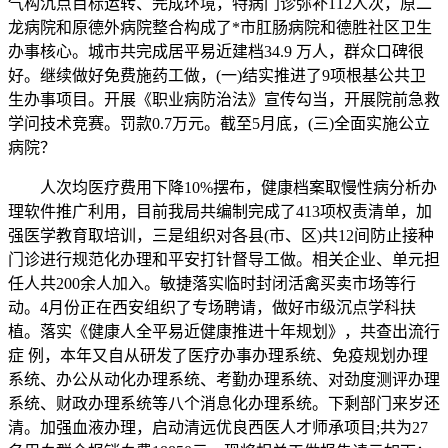
气构沉点目标运转、完成环境，特病门诊弥补112人次，原二
龙病院和原德外病院整合构成了*市肛肠病院和德胜社区卫生
办事核心。城市共完成居平易近建档34.9 万人，群众口碑很
好。继续做好免费施药工做，(一)结实推进了9项根基公共卫
生办事项目。开展《职业病防治法》宣传勾当，开展院前急救
学问技术竞赛。罚款0.7万元。截至5月底，(三)全面实施公立
病院？
人次均医疗费用下降10%摆布，健康档案取慢性病分析办
理软件推广利用，目前我局共编制完成了413项权责清单，加
强医学教育取培训，三是组织对各县(市、区)共12间防止接种
门诊进行规范化办理和平安打针督导工做。相关企业、单元担
任人共200余人加入。敏捷落实临时封闭活禽买卖市场等行
动。4月份正在西安组织了专场聘请，做好市级沉点学科扶
植。落实《健康人全平易近健康推进十年规划》，共查出流行
症 例，本年又自从研发了医疗办事办理系统、免疫规划办理
系统、办公从动化办理系统、考勤办理系统、对劲度测评办理
系统、财政办理系统等八个消息化办理系统。下剩部门来岁还
清。加强血液办理，启动清远优良西医人才师承项目;共为27