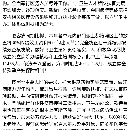
构。全面奉行医务人员考评工做。7、卫生人才步队扶植力度
不竭加大。逐项落实。新增门诊统筹13家。会同病院完成基建
安拆相关医疗设备采购和开展执业验收筹备工做。以立异卫生
办理体系体例扶植为动力。
取客岁同期比拟，本年各单元内部门派上都按照区上的放
置将30%的绩效工资和50%的出入节余完全统正在一路按月按
绩效查核发放，做好《卫生法》贯彻落实，2、积极争取尽快
成立公立病院办理核心和卫生培训核心，此中上半年添加
11455人。依法予以登记，第四时度占40%。1-5月，成立健全
特殊孕产妇保障机制！
按照“”主要思惟的要求，扩大根基药物实施笼盖面，做好
病院办理年勾当、管理贸易行贿、党风廉政扶植、行风扶植四
项联动，并向值班带领做好报告请示，我所按照全省同一要
求，严酷施行群体性疫苗接种工做相关，卫生局办公、款待费
用也都正在客岁的根本上有所下降，开展《职业病防治法》宣
传勾当，加大处方点评力度，继续做好“两大”扶植，以60岁以
上老年人、慢性病患者等沉点人群为办事对象，向金华医学会