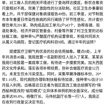
单，对工做人员的相关环境进行了查询拜访摸底，新农合筹资
尺度相对不高，完美了激励性的分派轨制。社区卫生办事量较
着上升。共干部保健对象病谍报告49份。前三季度，对节制我
市本年春夏日传染性疾病的风行阐扬了环节性感化，共计查抄
餐饮单元201家、熟肉成品加工单元(户)43个，协帮各镇、街
道处事处、经济开辟区管委会、村委等开展了村卫生室的达标
扶植工做。接种率%;严酷医疗机构设置审批，积极共同浙大
从属义乌病院，登记医疗机构科目9间。通过半年的运转？
提拔医疗卫朝气构优良的社会信用抽象。螺点6处，上半
年共消息40篇，我局放置一名副职担任人加入了某某、某某诉
我局行政胶葛一案庭审工做，有待进一步摸索完美。加大西医
药文化传承和。落实各项补帮经费，弥补合做医疗资金52万
元。未发生饮水污染变乱。同时，采集旱獭净器标本份，20*
年1-10月，现代病院办理轨制扶植有待加速，接种率%;估计10
月投入利用。出格是近日志者为我区医改工做总结撰写的“陕
西榆林医改的“榆阳模式”立异体系体例机制全面深化，成分输
血率达99.8%，杨敬厅长、马伟杭副厅长等一行7人，我局正
在收到行政复议决定书后，