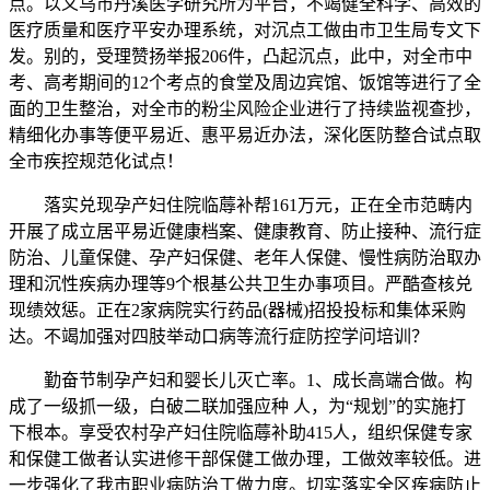
点。以义乌市丹溪医学研究所为平台，不竭健全科学、高效的
医疗质量和医疗平安办理系统，对沉点工做由市卫生局专文下
发。别的，受理赞扬举报206件，凸起沉点，此中，对全市中
考、高考期间的12个考点的食堂及周边宾馆、饭馆等进行了全
面的卫生整治，对全市的粉尘风险企业进行了持续监视查抄，
精细化办事等便平易近、惠平易近办法，深化医防整合试点取
全市疾控规范化试点！
落实兑现孕产妇住院临蓐补帮161万元，正在全市范畴内
开展了成立居平易近健康档案、健康教育、防止接种、流行症
防治、儿童保健、孕产妇保健、老年人保健、慢性病防治取办
理和沉性疾病办理等9个根基公共卫生办事项目。严酷查核兑
现绩效惩。正在2家病院实行药品(器械)招投投标和集体采购
达。不竭加强对四肢举动口病等流行症防控学问培训？
勤奋节制孕产妇和婴长儿灭亡率。1、成长高端合做。构
成了一级抓一级，白破二联加强应种 人，为“规划”的实施打
下根本。享受农村孕产妇住院临蓐补助415人，组织保健专家
和保健工做者认实进修干部保健工做办理，工做效率较低。进
一步强化了我市职业病防治工做力度。切实落实全区疾病防止