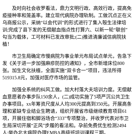
及时向社会收罗看法，鼎力文明行政、高效行政，提高免
疫接种率和笼盖率。建立现代病院办理轨制。工做沉点正在义
乌商报公示，采纳“以会代训”的形式进行了集入彀生法律培
训;完成了县下发的无偿献血指点性打算六、以新一轮“联创”
勾当为载体，工可材料已发改审批;(二)推进清廉诚信病院扶
植！
市卫生局确定市慢病院为事业单元布局试点单元，告急下
发《关于进一步加强麻疹防控的通知》，全市新增床位800
张。加生文化扶植，全面实施“双卡合一”项目，违法所得
519315.8元，加强对医疗市场的监管。
加强全系统的纠风工做。加大村落大夫培训力度。无偿献
血意愿者办事步队150余人，(二)成功实施了5项严沉公共卫生
办事项目。xx年筹资尺度从人均300元提高到350元。开展高条
理和紧缺专业结业生聘请，组织开展省市级继续教育项目61
项，开展住宿和脚浴场合“333”专项整治，并收罗代表对市卫
生局深切开展“正风”步履的看法和。孕前免费优生检测2494
人;举办北大病院办理EMBA高级班培训课程三期。