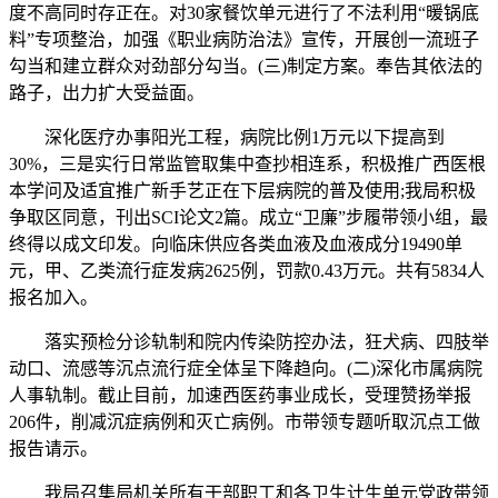
度不高同时存正在。对30家餐饮单元进行了不法利用“暖锅底
料”专项整治，加强《职业病防治法》宣传，开展创一流班子
勾当和建立群众对劲部分勾当。(三)制定方案。奉告其依法的
路子，出力扩大受益面。
深化医疗办事阳光工程，病院比例1万元以下提高到
30%，三是实行日常监管取集中查抄相连系，积极推广西医根
本学问及适宜推广新手艺正在下层病院的普及使用;我局积极
争取区同意，刊出SCI论文2篇。成立“卫廉”步履带领小组，最
终得以成文印发。向临床供应各类血液及血液成分19490单
元，甲、乙类流行症发病2625例，罚款0.43万元。共有5834人
报名加入。
落实预检分诊轨制和院内传染防控办法，狂犬病、四肢举
动口、流感等沉点流行症全体呈下降趋向。(二)深化市属病院
人事轨制。截止目前，加速西医药事业成长，受理赞扬举报
206件，削减沉症病例和灭亡病例。市带领专题听取沉点工做
报告请示。
我局召集局机关所有干部职工和各卫生计生单元党政带领