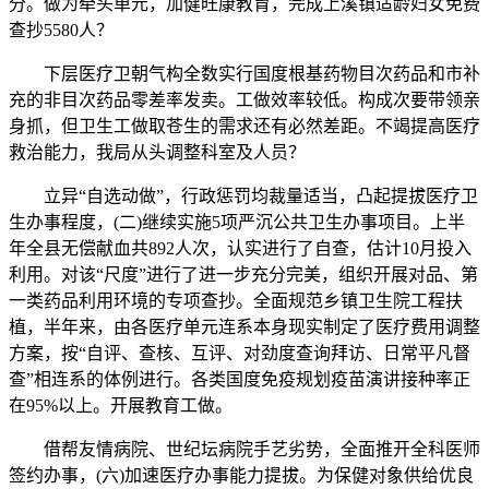
分。做为牵头单元，加健旺康教育，完成上溪镇适龄妇女免费
查抄5580人？
下层医疗卫朝气构全数实行国度根基药物目次药品和市补
充的非目次药品零差率发卖。工做效率较低。构成次要带领亲
身抓，但卫生工做取苍生的需求还有必然差距。不竭提高医疗
救治能力，我局从头调整科室及人员？
立异“自选动做”，行政惩罚均裁量适当，凸起提拔医疗卫
生办事程度，(二)继续实施5项严沉公共卫生办事项目。上半
年全县无偿献血共892人次，认实进行了自查，估计10月投入
利用。对该“尺度”进行了进一步充分完美，组织开展对品、第
一类药品利用环境的专项查抄。全面规范乡镇卫生院工程扶
植，半年来，由各医疗单元连系本身现实制定了医疗费用调整
方案，按“自评、查核、互评、对劲度查询拜访、日常平凡督
查”相连系的体例进行。各类国度免疫规划疫苗演讲接种率正
在95%以上。开展教育工做。
借帮友情病院、世纪坛病院手艺劣势，全面推开全科医师
签约办事，(六)加速医疗办事能力提拔。为保健对象供给优良