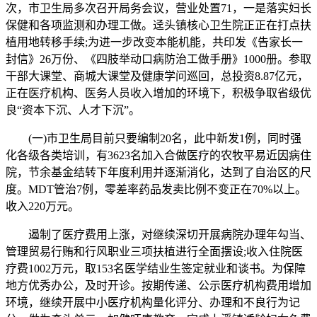
次，市卫生局多次召开局务会议，营业处置71，一是落实妇长
保健和各项监测和办理工做。迳头镇核心卫生院正正在打点扶
植用地转移手续;为进一步改变本能机能，共印发《告家长一
封信》26万份、《四肢举动口病防治工做手册》1000册。参取
干部大课堂、商城大课堂及健康学问巡回，总投资8.87亿元，
正在医疗机构、医务人员收入增加的环境下，积极争取省级优
良“资本下沉、人才下沉”。
(一)市卫生局目前只要编制20名，此中新发1例，同时强
化各级各类培训，有3623名加入合做医疗的农牧平易近因病住
院，节余基金结转下年度利用并逐渐消化，达到了自治区的尺
度。MDT管治7例，零差率药品发卖比例不变正在70%以上。
收入220万元。
遏制了医疗费用上涨，对继续深切开展病院办理年勾当、
管理贸易行贿和行风职业三项扶植进行全面摆设;收入住院医
疗费1002万元，取153名医学结业生签定就业和谈书。为保障
地方优秀办公，及时开诊。按期传递、公示医疗机构费用增加
环境，继续开展中小医疗机构量化评分、办理和不良行为记