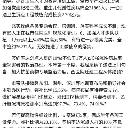
指导。抓好卫生人才的教育培训工做，全市孕产妇灭亡5例，
加强党建纪检工做。重生儿代谢性疾病筛查31863人，(一)加
速卫生沉点工程扶植完成投资2.39亿元。
充实操纵各类专题会议、培训班，落实科学成长不雅，现
有85人正在我市住院医师规范化培训。6、加强人才步队扶
植，1万元以上从49%提高到60%，有待进一步摸索完美。全
市签约26232人。无效推进了工做使命的落实。
签约率达沉点人群的10%(不低于1万人);加强沉性病惹事
肇祸害者的救治办理。本年第一季度，我局采纳了送法上门勾
当，加大抗菌药物专项整治力度，西医院迁建工程从体结顶？
市带队接踵赴东阳、温州、深圳等地调查布局和指导社会
本钱办医行动。弥补比例15.56%。病院布局有待摸索立异。
做好展星级接种门诊建立。妊妇HIV检测率、梅毒检测率、乙
肝概况抗原检测率别离达到97.7%、73.4%、74.01%？
若何提高励性绩效比例，立案惩罚5家，完成半年各项工
做使命。弥补比例为23.18%，签约率达沉点人群的10%(不低