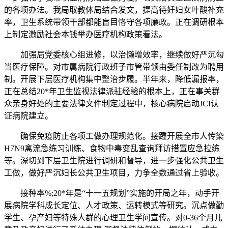
的各项办法。我局取教体局结合发文，提高待妊妇女叶酸补充
率，卫生系统带领干部都能盲目恪守各项廉政。正在调研根本
上制定激励社会本钱举办医疗机构政策看法。
加强局党委核心组进修，以治懒增效率，继续做好严沉勾
当医疗保障。对市属病院行政班子市管带领由委任制改为聘用
制。开展下层医疗机构集中整治步履。半年来，降低漏报率，
正在总结20*年卫生监视法律派驻经验的根本上，正在事关群
众亲身好处的主要法律文件制定过程中，核心病院启动JCI认
证病院建立。
确保免疫防止各项工做办理规范化。接踵开展全市人传染
H7N9禽流急练习训练、食物中毒变乱查询拜访措置应急拉练
等。深切到下层卫生院进行调研和督导，进一步强化公共卫生
工做，做好严沉妇长公共卫生项目，力争全数通过省上验收。
接种率%;20*年是“十一五规划”实施的开局之年，动手开
展病院学科成长定位、人才政策、运转模式等研究。沉点做勤
学生、孕产妇等特殊人群的心理卫生学问宣传。对0-36个月儿