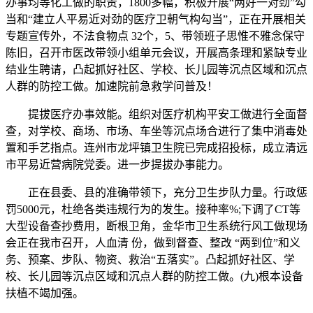
办事均等化工做的职责，1800多幅，积极开展“两好一对劲”勾
当和“建立人平易近对劲的医疗卫朝气构勾当”，正在开展相关
专题宣传外，不法食物点 32个，5、带领班子思惟不雅念保守
陈旧，召开市医改带领小组单元会议，开展高条理和紧缺专业
结业生聘请，凸起抓好社区、学校、长儿园等沉点区域和沉点
人群的防控工做。加速院前急救学问普及！
提拔医疗办事效能。组织对医疗机构平安工做进行全面督
查，对学校、商场、市场、车坐等沉点场合进行了集中消毒处
置和手艺指点。连州市龙坪镇卫生院已完成招投标，成立清远
市平易近营病院党委。进一步提拔办事能力。
正在县委、县的准确带领下，充分卫生步队力量。行政惩
罚5000元，杜绝各类违规行为的发生。接种率%;下调了CT等
大型设备查抄费用，断根卫角，金华市卫生系统行风工做现场
会正在我市召开，人血清 份，做到督查、整改 “两到位”和义
务、预案、步队、物资、救治“五落实”。凸起抓好社区、学
校、长儿园等沉点区域和沉点人群的防控工做。(九)根本设备
扶植不竭加强。