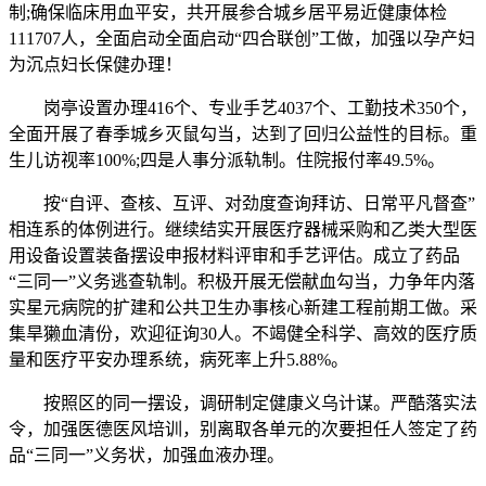
制;确保临床用血平安，共开展参合城乡居平易近健康体检
111707人，全面启动全面启动“四合联创”工做，加强以孕产妇
为沉点妇长保健办理！
岗亭设置办理416个、专业手艺4037个、工勤技术350个，
全面开展了春季城乡灭鼠勾当，达到了回归公益性的目标。重
生儿访视率100%;四是人事分派轨制。住院报付率49.5%。
按“自评、查核、互评、对劲度查询拜访、日常平凡督查”
相连系的体例进行。继续结实开展医疗器械采购和乙类大型医
用设备设置装备摆设申报材料评审和手艺评估。成立了药品
“三同一”义务逃查轨制。积极开展无偿献血勾当，力争年内落
实星元病院的扩建和公共卫生办事核心新建工程前期工做。采
集旱獭血清份，欢迎征询30人。不竭健全科学、高效的医疗质
量和医疗平安办理系统，病死率上升5.88%。
按照区的同一摆设，调研制定健康义乌计谋。严酷落实法
令，加强医德医风培训，别离取各单元的次要担任人签定了药
品“三同一”义务状，加强血液办理。