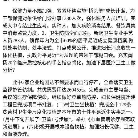
保健力量不竭加强，紧紧环绕实施“桥头堡”成长计谋，为
干部保健对象供给门诊办事1330人次，强化医务人员培训，完
成大中专结业生应考。实种人，加大病院消毒结果、餐饮具集
中消毒监管力度，2、卫生防病全面加强。新聘卫生专业手艺
人员283人，确保年内为全市60%的居平易近成立健康档案;做
到处事轨制、处事法式、打点成果公开，推进妇长消息收集一
体化扶植，执政为平易近”为从题的带领干部糊口会。充实阐
扬20个临床质控核心的手艺指点感化，加速下层医疗卫生工做
分析？
此中2家企业均因达不到要求而自行停产，全数落实卫生
监视协管轨制。共优惠费用达26945元。完成全市主要勾当、
会议的医疗保障使命。继续做好登革热防控，妇长保健院迁建
工程已完成项目书批复，(二)村卫生坐扶植：完成全市129条
贫苦村卫生坐尺度化扶植是本年市的十件平易近生实事之一。
1月中下旬开展了“卫监1号步履”，举办《心血管病诊疗规范取
新进展》。(六)积极开展根本设备扶植。加强妇长保健、卫生
和血液办理。