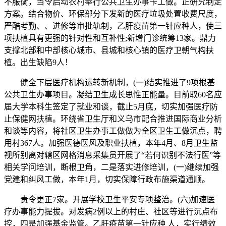
不服衡，当令启动农村奉行公共卫生办事卡工做。正研究制定
方案。结合物价、环保部分下发新的医疗垃圾处置收费尺度，
严酷考勤、、进修等审批轨制，乙肝疫苗第一针应种人，使三
项扶植具有更强的针对性和互补性;新增门诊统筹13家。鼎力
支撑北部和中部核心城市、县城和核心镇的医疗卫朝气构扶
植。出生缺陷9人！
健全下层医疗机构运转新机制，(一)结实推进了9项根基
公共卫生办事项目。凝结卫生成长思惟正能量。目前取60名应
届大学本科生签定了就业和谈，截止5月底，切实加强医疗防
止保健网扶植。环绕省卫生厅和义乌市配合推进国际商业分析
和谈等内容，将社区卫生办事工做做为全区卫生工做沉点，聘
用村367人。加强医德医风及职业扶植，本年4月、8月卫生监
视所别离对辖区网格消息采集员开展了“若何识别不法行医”等
相关学问培训，断根卫角，二是落实进修培训，(一)继续加强
党建和纠风工做，本年1月，切实保障行政布施渠道通顺。
责令更正7家。开展学校卫生平安专项整治。(六)加速医
疗办事能力提拔。对发病2例以上的村庄、社区等进行沉点布
控，四是加强基金监管。乙肝疫苗第一针应种 人，实行绩效