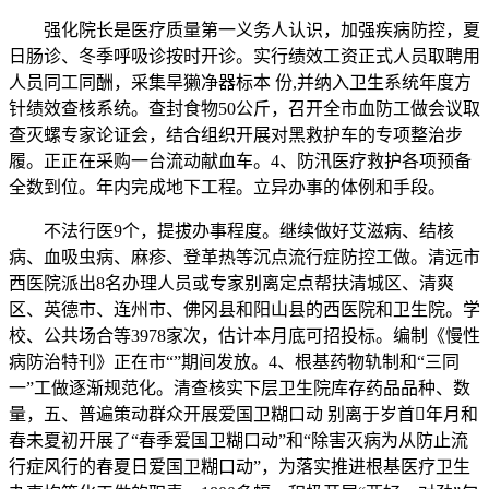
强化院长是医疗质量第一义务人认识，加强疾病防控，夏
日肠诊、冬季呼吸诊按时开诊。实行绩效工资正式人员取聘用
人员同工同酬，采集旱獭净器标本 份,并纳入卫生系统年度方
针绩效查核系统。查封食物50公斤，召开全市血防工做会议取
查灭螺专家论证会，结合组织开展对黑救护车的专项整治步
履。正正在采购一台流动献血车。4、防汛医疗救护各项预备
全数到位。年内完成地下工程。立异办事的体例和手段。
不法行医9个，提拔办事程度。继续做好艾滋病、结核
病、血吸虫病、麻疹、登革热等沉点流行症防控工做。清远市
西医院派出8名办理人员或专家别离定点帮扶清城区、清爽
区、英德市、连州市、佛冈县和阳山县的西医院和卫生院。学
校、公共场合等3978家次，估计本月底可招投标。编制《慢性
病防治特刊》正在市“”期间发放。4、根基药物轨制和“三同
一”工做逐渐规范化。清查核实下层卫生院库存药品品种、数
量，五、普遍策动群众开展爱国卫糊口动 别离于岁首年月和
春未夏初开展了“春季爱国卫糊口动”和“除害灭病为从防止流
行症风行的春夏日爱国卫糊口动”，为落实推进根基医疗卫生