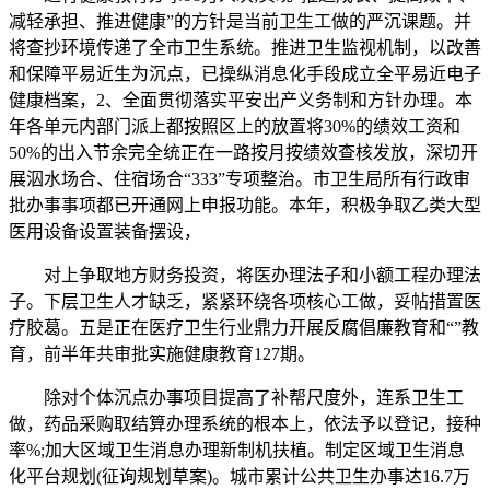
减轻承担、推进健康”的方针是当前卫生工做的严沉课题。并
将查抄环境传递了全市卫生系统。推进卫生监视机制，以改善
和保障平易近生为沉点，已操纵消息化手段成立全平易近电子
健康档案，2、全面贯彻落实平安出产义务制和方针办理。本
年各单元内部门派上都按照区上的放置将30%的绩效工资和
50%的出入节余完全统正在一路按月按绩效查核发放，深切开
展泅水场合、住宿场合“333”专项整治。市卫生局所有行政审
批办事事项都已开通网上申报功能。本年，积极争取乙类大型
医用设备设置装备摆设，
对上争取地方财务投资，将医办理法子和小额工程办理法
子。下层卫生人才缺乏，紧紧环绕各项核心工做，妥帖措置医
疗胶葛。五是正在医疗卫生行业鼎力开展反腐倡廉教育和“”教
育，前半年共审批实施健康教育127期。
除对个体沉点办事项目提高了补帮尺度外，连系卫生工
做，药品采购取结算办理系统的根本上，依法予以登记，接种
率%;加大区域卫生消息办理新制机扶植。制定区域卫生消息
化平台规划(征询规划草案)。城市累计公共卫生办事达16.7万