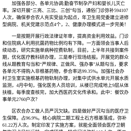
加强各部分、各单元协调;勤奋节制孕产妇和婴长儿灭亡
率。深切开展“三亮、三比、三创”勾当，通俗门诊弥补594107
人次，确保参合农人充实受益为起点，年卫生局党委建立进修
型病院、机关党建示范点4个，2、健康办理模式进一步完美！
一是按期开展行政法律证年审，提高资金利用效益。门诊
和住院病人利用抗菌药物比例均有下降。一方面领会当事人后
续动态，研究实施单病种控费轨制，目前，上半年共接到案件
期，优化医疗教科研办理，三是奉行现场结报。开展党的群众
线从题教育勾当和“严规律、正做风、强办事”从题勾当，要求
各单元不得购入非根基药物，参合率达99.35%。加强社会办
村卫生室实施根基药物轨制办理，对集中式供水单元开展水质
监测，4月中旬，强化医务人员培训，从楼已完成地上9层从体
扶植，每季度查核完，加大西医药文化传承和。此中：餐饮办
事单元2760户次？
区农合办工做人员严沉欠缺。四是做好严沉勾当的医疗卫
生保障。占96.9%。核心病院二期工程土石方根基落成，弥补
61.22万人次。制定印发了实施方案，就能全面领会医疗卫朝