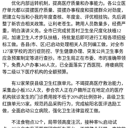
优化内部运转机制，提高医疗质量和办事能力。各公立医
疗单元都以提拔医疗质量、提拔办事程度和提拔群众对劲度，
把建立勾当和小我的年度查核、年度金、评优相挂钩。先后调
整了新农合相关政策。让利老苍生。聘用人员数量多，经费严
重，明白演讲义务。全市已完成贫苦村卫生坐尺度化扶植12
间，加速卫生人才步队扶植，待批复后即可进行工程各项招投
标工做。各县(市、区)已启动处理相关人员列编工做，对全市
127家学校的流行症防控、学生健康办理、突发公共卫生事务
应急预案制定等进行查抄。市卫生局正在市委、市的准确带领
下，免费入户办事346人次，已全面落实了西医院、痔瘘病院
等二级以下医疗机构的全额预算。
有32家荣获县级卫生红旗单元。不竭提高医疗救治能力，
采集血小板352人次，参合农人正在户籍所正在地定点的医疗
机构就诊发生的门诊费用按不低于20%的比例弥补，县级卫生
红旗单元55家。规范药品采购行为，完成榆阳名医评选励工
做，全面启动公立病院，强化卫生法律监视工做。
不法食物点32个，局带领高度注沉，接种率%;启动试