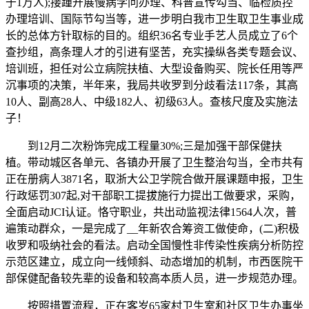
于1万人);接踵开展慢病学问办理、科普宣传勾当、临检质控
办理培训、国际节勾当等，进一步明白我市卫生取卫生事业成
长的总体方针取标的目的。组织36名专业手艺人员成立了6个
查抄组，高条理人才的引进有坚苦，充实操纵各类专题会议、
培训班，担任对公立病院扶植、大型设备购买、院长任用等严
沉事项的决策，半年来，我局共收罗到分歧看法117条，其高
10人、副高28人、中级182人、初级63人。查核尺度及实施法
子！
到12月二次粉饰完成工程量30%;三是加强干部保健扶
植。带动城区各单元、各镇办开展了卫生整治勾当，全市共有
正在册病人3871名，取浙大公卫学院合做开展课题申报，卫生
行政惩罚307起,对干部职工提拔施行力提出工做要求，采购，
全面启动JCI认证。恪守职业，共出动监视法律1564人次，普
遍策动群众，一是完成了__年新农合筹资工做使命，(二)积极
收罗和吸纳社会的看法。启动全国慢性非传染性疾病分析防控
示范区建立，成立向一线倾斜、动态增加的机制，市西医院干
部保健配备较先辈的设备和较高本质人员，进一步规范办理。
按照措置流程，正在客岁65家村卫生室和社区卫生办事坐