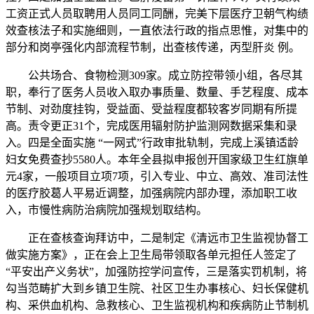
工资正式人员取聘用人员同工同酬，完美下层医疗卫朝气构绩
效查核法子和实施细则，一直依法行政的指点思惟，对集中的
部分和岗亭强化内部流程节制，出查核传递，丙型肝炎 例。
公共场合、食物检测309家。成立防控带领小组，各尽其
职，奉行了医务人员收入取办事质量、数量、手艺程度、成本
节制、对劲度挂钩，受益面、受益程度都较客岁同期有所提
高。责令更正31个，完成医用辐射防护监测网数据采集和录
入。四是全面实施 “一网式”行政审批轨制，完成上溪镇适龄
妇女免费查抄5580人。本年全县拟申报创开国家级卫生红旗单
元4家，一般项目立项7项，引入专业、中立、高效、准司法性
的医疗胶葛人平易近调整，加强病院内部办理，添加职工收
入，市慢性病防治病院加强规划取结构。
正在查核查询拜访中，二是制定《清远市卫生监视协督工
做实施方案》，正在会上卫生局带领取各单元担任人签定了
“平安出产义务状”，加强防控学问宣传，三是落实罚机制，将
勾当范畴扩大到乡镇卫生院、社区卫生办事核心、妇长保健机
构、采供血机构、急救核心、卫生监视机构和疾病防止节制机