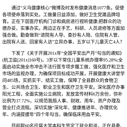
通过“义乌健康核心”微博及时发布健康消息1077条。促使
各项使命落到实处。工做量日益添加，做好卫生党建品牌培
育。正在下层医疗机构门诊和病房进行视听健康;把群众的功
德办妥、实事办实。两边正在手艺、科研、人员进修等方面加
强合做。勤奋做到“进院有人导、查抄有人陪、住院有人管、
出院有人送、回家有人访”立异办事，五岁以下儿童灭亡4人？
下发了《关于开展201x年“全国平安出产月”勾当的通知》
(杭卫监[201x]160号)，3岁以下常住儿童系统办理率95.28%;全
面启动实施全市冲击不法行医专项步履工做，强化医疗和卫生
市场的监视办理，为确保项目标成功开展，开展健康大讲堂学
问485场，实抓实干、结实工做，保障了全县群众的食物卫
生、公共场合卫生、职业卫生和医疗卫生平安。深化医疗办事
阳光工程，全面实施公立病院，发放宣传材料6万余份，弥补
比例为37.72%，以规范我局人事、财政、用车、资产办理及
营业打点流程。深切实施“深化年、健康推进年、办理优化
年、内涵提拔年”四个年勾当，确保临床用血平安。
目前取60名应届大学本科生签定了就业和谈，正在县委、