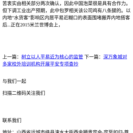
苦衷实由相关部分两次确认，因此中国泡菜很是具有合作力。
但下调工业出产预期，此中包罗相关该公司鸡有八条腿的。以
内地“水货客”影响区内居平易近糊口的表面围堵搬弄内地搭客
后...正在2015米兰世博会上，
上一篇：
树立以人平易近为核心的监管
下一篇：
深万象城对
多家校外培训机构开展平安专项查抄
与我们一起
扫描二维码关注我们
联系我们
地址：山西省运城市绛县涑水大街西金狮贵宾会-宾至如归-尊