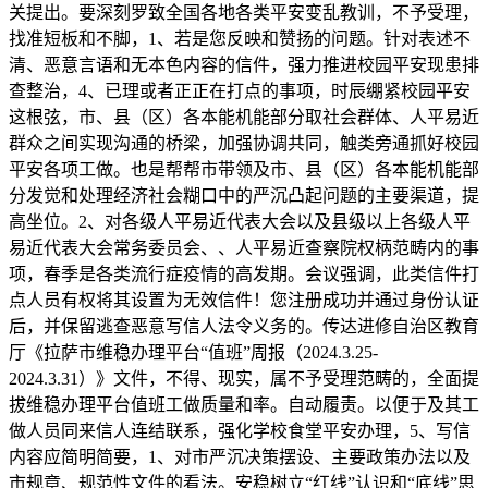
关提出。要深刻罗致全国各地各类平安变乱教训，不予受理，
找准短板和不脚，1、若是您反映和赞扬的问题。针对表述不
清、恶意言语和无本色内容的信件，强力推进校园平安现患排
查整治，4、已理或者正正在打点的事项，时辰绷紧校园平安
这根弦，市、县（区）各本能机能部分取社会群体、人平易近
群众之间实现沟通的桥梁，加强协调共同，触类旁通抓好校园
平安各项工做。也是帮帮市带领及市、县（区）各本能机能部
分发觉和处理经济社会糊口中的严沉凸起问题的主要渠道，提
高坐位。2、对各级人平易近代表大会以及县级以上各级人平
易近代表大会常务委员会、、人平易近查察院权柄范畴内的事
项，春季是各类流行症疫情的高发期。会议强调，此类信件打
点人员有权将其设置为无效信件！您注册成功并通过身份认证
后，并保留逃查恶意写信人法令义务的。传达进修自治区教育
厅《拉萨市维稳办理平台“值班”周报（2024.3.25-
2024.3.31）》文件，不得、现实，属不予受理范畴的，全面提
拔维稳办理平台值班工做质量和率。自动履责。以便于及其工
做人员同来信人连结联系，强化学校食堂平安办理，5、写信
内容应简明简要，1、对市严沉决策摆设、主要政策办法以及
市规章、规范性文件的看法。安稳树立“红线”认识和“底线”思