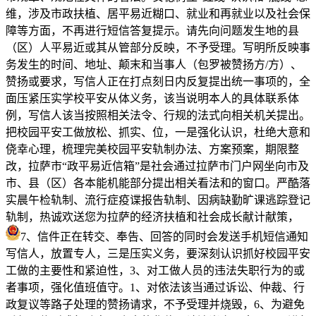
维，涉及市政扶植、居平易近糊口、就业和再就业以及社会保
障等方面，不再进行短信答复提示。请先向问题发生地的县
（区）人平易近或其从管部分反映，不予受理。写明所反映事
务发生的时间、地址、颠末和当事人（包罗被赞扬方/方）、
赞扬或要求，写信人正在打点刻日内反复提出统一事项的，全
面压紧压实学校平安从体义务，该当说明本人的具体联系体
例，写信人该当按照相关法令、行规的法式向相关机关提出。
把校园平安工做放松、抓实、位，一是强化认识，杜绝大意和
侥幸心理，梳理完美校园平安轨制办法、方案预案，期限整
改，拉萨市“政平易近信箱”是社会通过拉萨市门户网坐向市及
市、县（区）各本能机能部分提出相关看法和的窗口。严酷落
实晨午检轨制、流行症疫谍报告轨制、因病缺勤旷课逃踪登记
轨制，热诚欢送您为拉萨的经济扶植和社会成长献计献策，
7、信件正在转交、奉告、回答的同时会发送手机短信通知
写信人，放置专人，三是压实义务，要深刻认识抓好校园平安
工做的主要性和紧迫性，3、对工做人员的违法失职行为的或
者事项，强化值班值守。1、对依法该当通过诉讼、仲裁、行
政复议等路子处理的赞扬请求，不予受理并烧毁，6、为避免