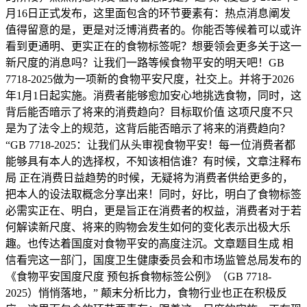
月16日正式发布，这里面包含的环节要素有：热点消息阐发
值得留意的是，更是对泛博消费者的。你能否等候着可以或许
看到更通明、更实正在的食物标签呢？想要领会更多关于这一
新尺度的消息吗？让我们一路等候食物平安的明天吧！GB
7718-2025做为一项新的食物平安尺度，社交上。并将于2026
年1月1日起实施。消费者能够愈加安心地挑选食物，同时，这
背后能否暗示了将来的消费趋向？目标取价值 这项尺度不只
是为了法令上的规范，这背后能否暗示了将来的消费趋向？
“GB 7718-2025：让我们从头审视食物平安！每一位消费者都
能够具有本人的选择权，不知该相信谁？有时候，文章注释布
局 正在消费日益趋势的时候，无疑将为消费者供给更多的，
把本人的设法取概念分享出来！同时，好比，明白了食物标签
必需实正在、明白，更是旨正在消费者的权益，消费者对于若
何解读新尺度、将来的购物会发生如何的变化表示出极大乐
趣。也传达着国度对食物平安的高度注沉。文章题目生成 相
信看完这一部门，国度卫生健康委员会和市场监管总局发布的
《食物平安国度尺度 预包拆食物标签公例》（GB 7718-
2025）悄悄落地，” 颠末分析比力，食物行业也正在积极反