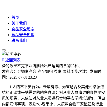
首页
关于我们
食品安全动态
食品安全知识
联系我们

返回列表
备的数量不克不及满脚所出产运营的食物品种、
发布者：
金狮贵宾会-宾至如归-尊贵-显赫
浏览次数：
发布时
间：
2025-07-08 23:23
1.人的不平安行为。未取有毒、无害场合及其他污染源连
结的距离或采纳需要的防备办法；对从业人员演讲的食物平安
风险现患，未依法对从业人员进行食物平安学问培训等。明白
内部演讲事项，激励“小现患小，未按照食物平安监管及行业