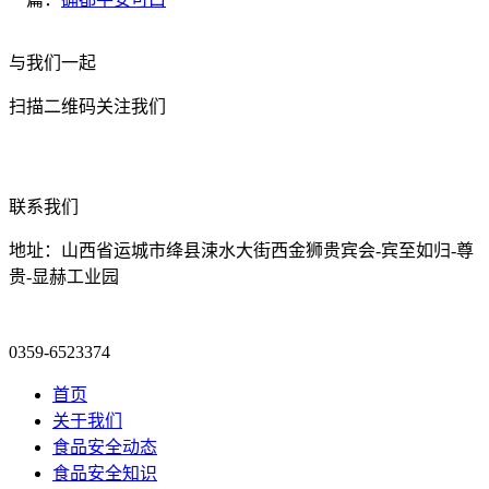
与我们一起
扫描二维码关注我们
联系我们
地址：山西省运城市绛县涑水大街西金狮贵宾会-宾至如归-尊
贵-显赫工业园
0359-6523374
首页
关于我们
食品安全动态
食品安全知识